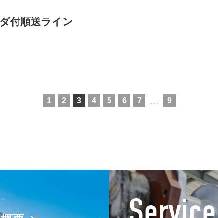
ーダ付順送ライン
…
1
2
3
4
5
6
7
9
Service